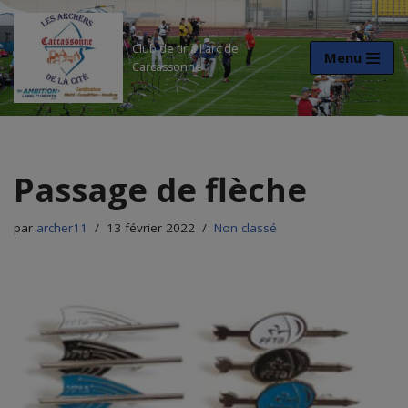
Aller
Club de tir à l'arc de
Menu
Carcassonne
au
contenu
Passage de flèche
par
archer11
13 février 2022
Non classé