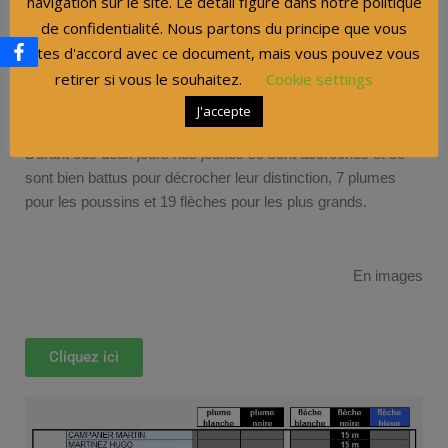
navigation sur le site. Le détail figure dans notre politique
de confidentialité. Nous partons du principe que vous
Après nos 12 adultes débutants en novembre dernier, c’était
donc passage de flèche pour 27 jeunes de l’école de tir.
êtes d'accord avec ce document, mais vous pouvez vous
L’épreuve, car cela en était une pour certains, s’est déroulée
retirer si vous le souhaitez.
Cookie settings
les 9 et 12 février.
J'accepte
Durant ces deux jours nos jeunes se sont accrochés et se
sont bien battus pour décrocher leur distinction, 7 plumes
pour les poussins et 19 flèches pour les plus grands.
En images
Cliquez ici