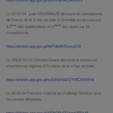
https://photos.app.goo.gl/2o4VEwHkq5erfsvz5
Le 23-02-24 Lola GOURMAUD découvre le championnat
de France de tir à l’arc en salle à Grenoble en se classant
ème
ème
12
des qualifications et 17
des duels sur 32
compétitrices.
https://photos.app.goo.gl/itWTdtd9h51xeyE59
Le 24&25-02-24 Clément Douce décroche le bronze au
championnat régional d’Occitanie de tir à l’arc en salle.
https://photos.app.goo.gl/wJGhGmbDQYWCMEMYA
Le 30-03-24 Première manche du challenge Morteux pour
nos jeunes débutants.
https://photos.app.goo.gl/482hDByDUzmmBErU8