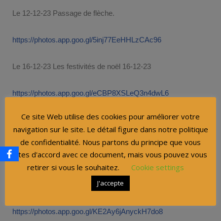
Le 12-12-23 Passage de flèche.
https://photos.app.goo.gl/5inj77EeHHLzCAc96
Le 16-12-23 Les festivités de noël 16-12-23
https://photos.app.goo.gl/eCBP8XSLeQ3n4dwL6
Ce site Web utilise des cookies pour améliorer votre
Le 17-12-23 Lendemain de festivité difficile pour les jeunes
navigation sur le site. Le détail figure dans notre politique
du CD11 en stage.
de confidentialité. Nous partons du principe que vous
êtes d'accord avec ce document, mais vous pouvez vous
https://photos.app.goo.gl/GvK6UEyKFK4mPBmn7
retirer si vous le souhaitez.
Cookie settings
J'accepte
Le 07-01-24 Premier concours 2024 à Carcassonne.
https://photos.app.goo.gl/KE2Ay6jAnyckH7do8