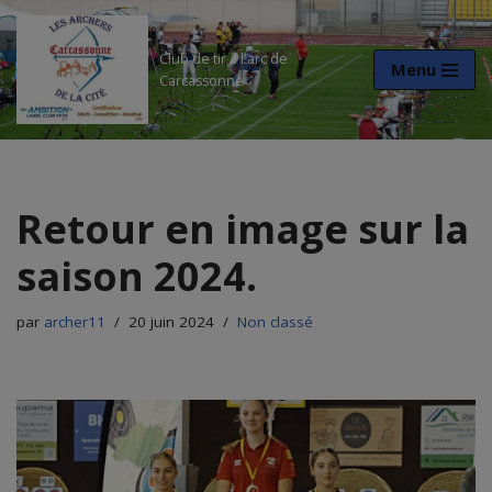
Aller
Club de tir à l'arc de
Menu
Carcassonne
au
contenu
Retour en image sur la
saison 2024.
par
archer11
20 juin 2024
Non classé