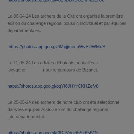
Le 06-04-24 Les archers de la Cité ont organisé la première
édition du challenge régional poussin individuel et par équipes
départementales.
https://photos.app.goo.gl/6MpjjmocnWyEDWMu9
Le 11-05-24 Les adultes débutants sont allés s
’oxygène r sur le parcours de Bizanet.
https://photos.app.goo.gl/oqYf6JHYrCKHZefy8
Le 25-05-24 des archers de notre club ont été sélectionné
dans les équipes Audoise lors du challenge régional
interdépartemental.
https://photos.app.goo.gl/r3DJVduct5Sk65B19