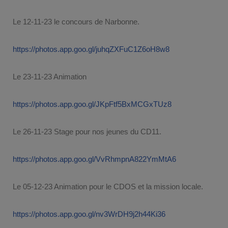
Le 12-11-23 le concours de Narbonne.
https://photos.app.goo.gl/juhqZXFuC1Z6oH8w8
Le 23-11-23 Animation
https://photos.app.goo.gl/JKpFtf5BxMCGxTUz8
Le 26-11-23 Stage pour nos jeunes du CD11.
https://photos.app.goo.gl/VvRhmpnA822YmMtA6
Le 05-12-23 Animation pour le CDOS et la mission locale.
https://photos.app.goo.gl/nv3WrDH9j2h44Ki36