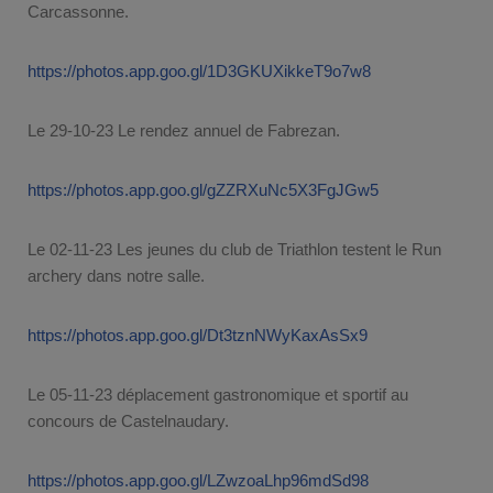
Carcassonne.
https://photos.app.goo.gl/1D3GKUXikkeT9o7w8
Le 29-10-23 Le rendez annuel de Fabrezan.
https://photos.app.goo.gl/gZZRXuNc5X3FgJGw5
Le 02-11-23 Les jeunes du club de Triathlon testent le Run
archery dans notre salle.
https://photos.app.goo.gl/Dt3tznNWyKaxAsSx9
Le 05-11-23 déplacement gastronomique et sportif au
concours de Castelnaudary.
https://photos.app.goo.gl/LZwzoaLhp96mdSd98