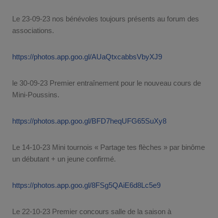
Le 23-09-23 nos bénévoles toujours présents au forum des
associations.
https://photos.app.goo.gl/AUaQtxcabbsVbyXJ9
le 30-09-23 Premier entraînement pour le nouveau cours de
Mini-Poussins.
https://photos.app.goo.gl/BFD7heqUFG65SuXy8
Le 14-10-23 Mini tournois « Partage tes flèches » par binôme
un débutant + un jeune confirmé.
https://photos.app.goo.gl/8FSg5QAiE6d8Lc5e9
Le 22-10-23 Premier concours salle de la saison à