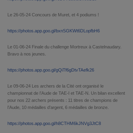
Le 26-05-24 Concours de Muret, et 4 podiums !
https://photos.app.goo.gl/bxnSGKWt6DLopfbH6
Le 01-06-24 Finale du challenge Mortreux à Castelnaudary.
Bravo à nos jeunes.
https://photos.app.goo.gl/gQiTf6gDtvTAefk26
Le 09-06-24 Les archers de la Cité ont organisé le
championnat de l’Aude de TAE-I et TAE-N. Un bilan excellent
pour nos 22 archers présents : 11 titres de champions de
l’Aude, 10 médailles d’argent, 6 médailles de bronze.
https://photos.app.goo.gl/h8CTHM6kJNVg3JtC8